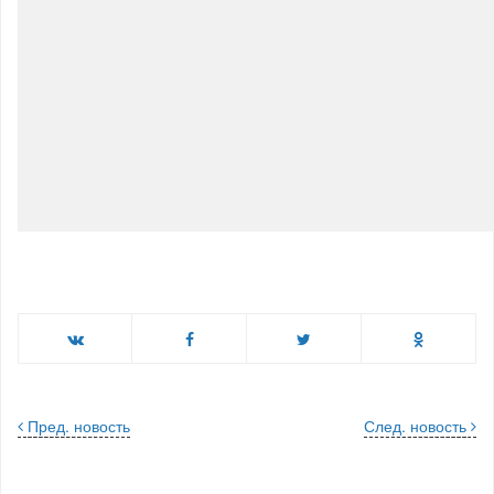
Пред. новость
След. новость