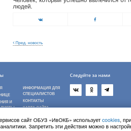
людей.
Пред. новость
лы
Следуйте за нами
Я
ИНФОРМАЦИЯ ДЛЯ
СПЕЦИАЛИСТОВ
НИЦЕ
КОНТАКТЫ
НИЯ И
АЛИСТЫ
КАРТА САЙТА
ТАМ И
сервисов сайт ОБУЗ «ИвОКБ» использует
cookies
, пр
ИТЕЛЯМ
аналитики. Запретить эти действия можно в настрой