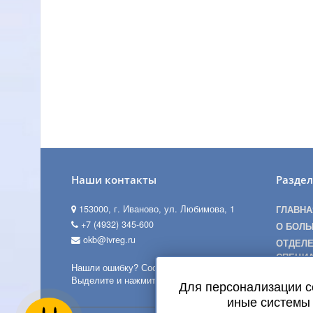
Наши контакты
Разде
153000, г. Иваново, ул. Любимова, 1
ГЛАВНА
+7 (4932) 345-600
О БОЛЬ
okb@ivreg.ru
ОТДЕЛЕ
СПЕЦИ
Нашли ошибку? Сообщите нам!
ПАЦИЕН
Выделите и нажмите Ctr+Enter
Для персонализации 
ПОСЕТ
иные системы 