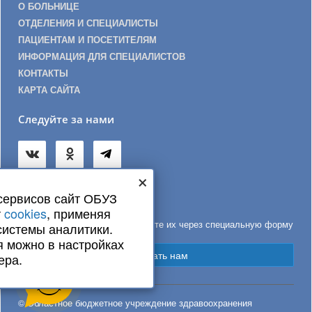
О БОЛЬНИЦЕ
ОТДЕЛЕНИЯ И СПЕЦИАЛИСТЫ
ПАЦИЕНТАМ И ПОСЕТИТЕЛЯМ
ИНФОРМАЦИЯ ДЛЯ СПЕЦИАЛИСТОВ
КОНТАКТЫ
КАРТА САЙТА
Следуйте за нами
×
сервисов сайт ОБУЗ
Обратная связь
т
cookies
, применяя
Если у вас есть вопросы, задайте их через специальную форму
системы аналитики.
я можно в настройках
Написать нам
ера.
© Областное бюджетное учреждение здравоохранения