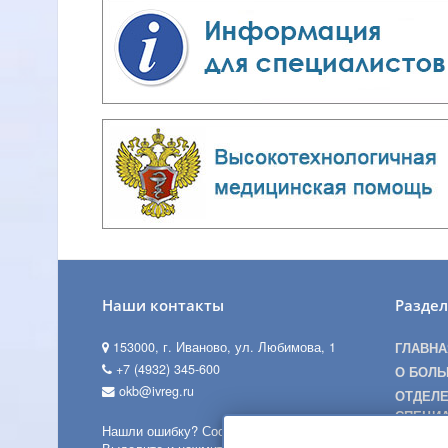
Наши контакты
Разде
153000, г. Иваново, ул. Любимова, 1
ГЛАВНА
+7 (4932) 345-600
О БОЛЬ
okb@ivreg.ru
ОТДЕЛЕ
СПЕЦИ
Нашли ошибку? Сообщите нам!
ПАЦИЕН