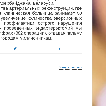
 Азербайджана, Беларуси.
ва артериальных реконструкций, где
я клиническая больница занимает 38
о увеличение количества эверсионных
б профилактики острого нарушения
ву проведенных эндартерэктомий мы
ифрах (382 операции), отдавая пальму
 городам миллионникам.
След. новость