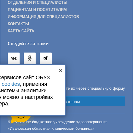
ОТДЕЛЕНИЯ И СПЕЦИАЛИСТЫ
ПАЦИЕНТАМ И ПОСЕТИТЕЛЯМ
ИНФОРМАЦИЯ ДЛЯ СПЕЦИАЛИСТОВ
КОНТАКТЫ
КАРТА САЙТА
Следуйте за нами
×
сервисов сайт ОБУЗ
Обратная связь
т
cookies
, применяя
Если у вас есть вопросы, задайте их через специальную форму
системы аналитики.
я можно в настройках
Написать нам
ера.
© Областное бюджетное учреждение здравоохранения
«Ивановская областная клиническая больница»