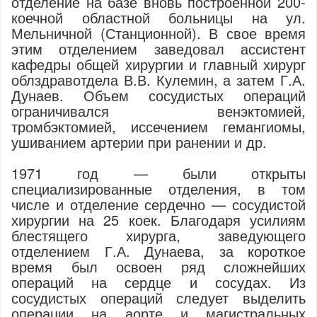
отделение на базе вновь построенной 200-
коечной областной больницы на ул.
Мельничной (Станционной). В свое время
этим отделением заведовал ассистент
кафедры общей хирургии и главный хирург
облздравотдела В.В. Кулемин, а затем Г.А.
Дунаев. Объем сосудистых операций
ограничивался венэктомией,
тромбэктомией, иссечением гемангиомы,
ушиванием артерии при ранении и др.
1971 год — были открыты
специализированные отделения, в том
числе и отделение сердечно — сосудистой
хирургии на 25 коек. Благодаря усилиям
блестящего хирурга, заведующего
отделением Г.А. Дунаева, за короткое
время был освоен ряд сложнейших
операций на сердце и сосу­дах. Из
сосудистых операций следует выделить
операции на аорте и магистральных