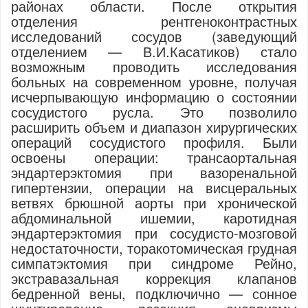
районах области. После открытия
отделения рентгеноконтрастных
исследований сосудов (заведующий
отделением — В.И.Касатиков) стало
возможным проводить исследования
больных на современном уровне, получая
исчерпывающую информацию о состоянии
сосудистого русла. Это позволило
расширить объем и диапазон хирургических
операций сосудистого профиля. Были
освоены операции: трансаортальная
эндартерэктомия при вазоренальной
гипертензии, операции на висцеральных
ветвях брюшной аорты при хронической
абдоминальной ишемии, каротидная
эндартерэктомия при сосудисто-мозговой
недостаточности, торакотомическая грудная
симпатэктомия при синдроме Рейно,
экстравазальная коррекция клапанов
бедренной вены, подключично — сонное