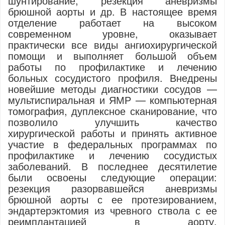
шунтирование, резекция аневризмы
брюшной аорты и др. В настоящее время
отделение работает на высоком
современном уровне, оказывает
практически все виды ангиохирургической
помощи и выполняет большой объем
работы по профилактике и лечению
больных сосудистого профиля. Внедрены
новейшие методы диагностики сосудов —
мультиспиральная и ЯМР — компьютерная
томография, дуплексное сканирование, что
позволило улучшить качество
хирургической работы и принять активное
участие в федеральных программах по
профилактике и лечению сосудистых
заболеваний. В последнее десятилетие
были освоены следующие операции:
резекция разорвавшейся аневризмы
брюшной аорты с ее протезированием,
эндартерэктомия из чревного ствола с ее
реимплантацией в аорту,